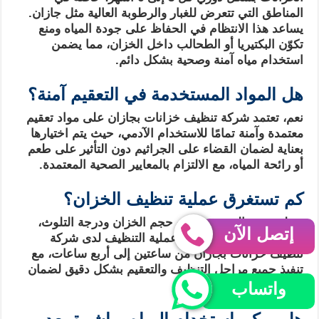
المناطق التي تتعرض للغبار والرطوبة العالية مثل جازان.
يساعد هذا الانتظام في الحفاظ على جودة المياه ومنع
تكوّن البكتيريا أو الطحالب داخل الخزان، مما يضمن
استخدام مياه آمنة وصحية بشكل دائم.
هل المواد المستخدمة في التعقيم آمنة؟
نعم، تعتمد شركة تنظيف خزانات بجازان على مواد تعقيم
معتمدة وآمنة تمامًا للاستخدام الآدمي، حيث يتم اختيارها
بعناية لضمان القضاء على الجراثيم دون التأثير على طعم
أو رائحة المياه، مع الالتزام بالمعايير الصحية المعتمدة.
كم تستغرق عملية تنظيف الخزان؟
تختلف مدة الخدمة حسب حجم الخزان ودرجة التلوث،
إتصل الآن
ولكن في الغالب تستغرق عملية التنظيف لدى شركة
تنظيف خزانات بجازان من ساعتين إلى أربع ساعات، مع
تنفيذ جميع مراحل التنظيف والتعقيم بشكل دقيق لضمان
أفضل نتيجة.
واتساب