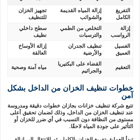
التفريغ
إزالة المياه القديمة
تجهيز الخزان
الكامل
والشوائب
للتنظيف
إزالة
التخلص من الطمي
سطح داخلي
الرواسب
والترسبات
نظيف
الغسيل
تنظيف الجدران
إزالة الأوساخ
العميق
والأرضية
العالقة
القضاء على البكتيريا
التعقيم
مياه آمنة وصحية
والجراثيم
خطوات تنظيف الخزان من الداخل بشكل
آمن
تتبع شركة تنظيف خزانات بجازان خطوات دقيقة ومدروسة
عند تنظيف الخزان من الداخل، وذلك لضمان تحقيق أعلى
مستوى من النظافة دون التسبب في أي ضرر للخزان أو
التأثير على جودة المياه لاحقًا.
تبدأ العملية بتفريغ الخزان بالكامل، ثم الانتقال إلى إزالة