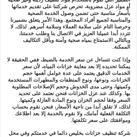
أو مواد عزل مضروبة، تحرص شركتنا على تقديم خدماتها
بأسعار مناسبة حتى تضمن وصول الخدمة الصحية
والمناسبة لجميع أفراد المجتمع. وهذا الأمر يتعلق بضميرنا
وحرصنا التام على سلامة العملاء وسلامة أسرهم. لذلك، لا
تتردد أبدا عميلنا العزيز في الاتصال بنا وطلب خدمتنا،
وبالتالي الاستمتاع بمياه صحية وآمنة وبأقل التكاليف
الممكنة.
وإذا كنت تتساءل عن سعر الخدمة بالضبط، ففي الحقيقة لا
يمكننا تحديده إلا بعد معاينة خزانات المياه، لأن سعر
الخدمات الدقيق يعتمد على عدة عوامل أهمها حجم
الخزانات، ونوعها، ونوع المنظفات والمطهرات المستخدمة
وكميتها، وحتى مدى الخدوش وحجم الإصلاحات المطلوبة
بها. وكذلك عند عزل الخزانات فنحن نعتمد على تحديد
السعر وفقا لحجم الخزان ونوع المادة العازلة وكميتها.
لذلك، لا تقلق أبدا من ناحية الأسعار، فنحن نقوم بحساب
التكلفة الفعلية أمامك، ولا نقوم بالخدمة إلا بعد اطلاعك
وموافقتك على سعر تكلفتها.
شركة تنظيف خزانات بخليص دائما في خدمتكم وفي محل