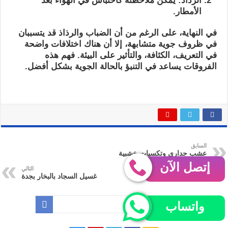
الرذاذ: يمكن ملاحظته كاحتباس في الهواء بعد
الأمطار.
في النهاية، على الرغم من أن الضباب والرذاذ قد يتسببان
في ظروف جوية متشابهة، إلا أن هناك اختلافات واضحة
في التعريف، الكثافة، والتأثير على البيئة. فهم هذه
الفروقات يساعد في التنبؤ بالحالة الجوية بشكل أفضل.
السابق
عشب جداري وتكسيات خشبية
بالرياض للايجار
إتصل الآن
التالي
غسيل السجاد بالبخار بجدة
واتساب