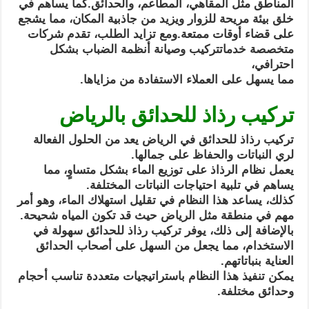
المناطق مثل المقاهي، المطاعم، والحدائق.
كما يساهم في
خلق بيئة مريحة للزوار ويزيد من
جاذبية المكان، مما يشجع
على قضاء أوقات ممتعة.
ومع تزايد الطلب، تقدم شركات
متخصصة خدمات
تركيب وصيانة أنظمة الضباب بشكل
احترافي،
مما يسهل على العملاء الاستفادة من مزاياها.
تركيب رذاذ للحدائق بالرياض
تركيب رذاذ للحدائق في الرياض يعد من الحلول الفعالة
لري النباتات والحفاظ على جمالها.
يعمل نظام الرذاذ على توزيع الماء بشكل متساوٍ، مما
يساهم في تلبية احتياجات النباتات المختلفة.
كذلك، يساعد هذا النظام في تقليل استهلاك الماء، وهو أمر
مهم في منطقة مثل الرياض حيث قد تكون المياه شحيحة.
بالإضافة إلى ذلك، يوفر تركيب رذاذ للحدائق سهولة في
الاستخدام، مما يجعل من السهل على أصحاب الحدائق
العناية بنباتاتهم.
يمكن تنفيذ هذا النظام باستراتيجيات متعددة تناسب أحجام
وحدائق مختلفة.